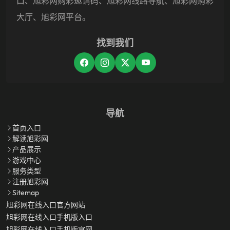
口、旭彩网购彩邀请码、旭彩网线路导航、旭彩网购彩
查看
大厅、旭彩网平台。
查看
找到我们
查看
导航
首页入口
解读旭彩网
产品展示
游戏中心
服务类型
注册旭彩网
Sitemap
旭彩网在线入口官方网站
旭彩网在线入口手机版入口
旭彩网在线入口手机版官网